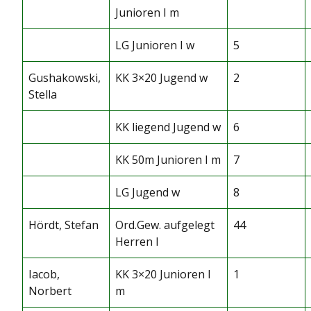
Junioren I m
LG Junioren I w
5
Gushakowski,
KK 3×20 Jugend w
2
Stella
KK liegend Jugend w
6
KK 50m Junioren I m
7
LG Jugend w
8
Hördt, Stefan
Ord.Gew. aufgelegt
44
Herren I
Iacob,
KK 3×20 Junioren I
1
Norbert
m