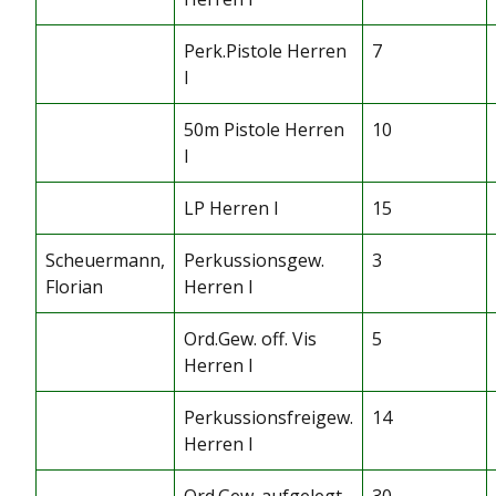
Perk.Pistole Herren
7
I
50m Pistole Herren
10
I
LP Herren I
15
Scheuermann,
Perkussionsgew.
3
Florian
Herren I
Ord.Gew. off. Vis
5
Herren I
Perkussionsfreigew.
14
Herren I
Ord.Gew. aufgelegt
30