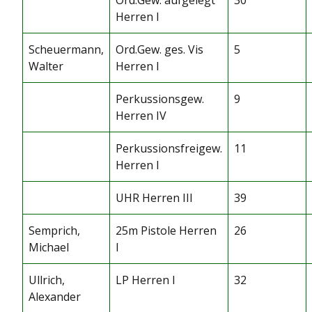
Herren I
Scheuermann,
Ord.Gew. ges. Vis
5
Walter
Herren I
Perkussionsgew.
9
Herren IV
Perkussionsfreigew.
11
Herren I
UHR Herren III
39
Semprich,
25m Pistole Herren
26
Michael
I
Ullrich,
LP Herren I
32
Alexander