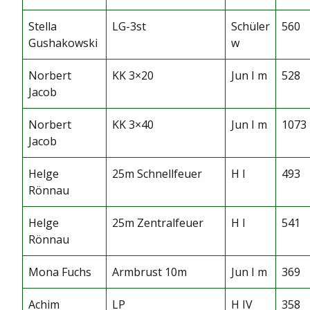
Stella
LG-3st
Schüler
560
Gushakowski
w
Norbert
KK 3×20
Jun I m
528
Jacob
Norbert
KK 3×40
Jun I m
1073
Jacob
Helge
25m Schnellfeuer
H I
493
Rönnau
Helge
25m Zentralfeuer
H I
541
Rönnau
Mona Fuchs
Armbrust 10m
Jun I m
369
Achim
LP
H IV
358