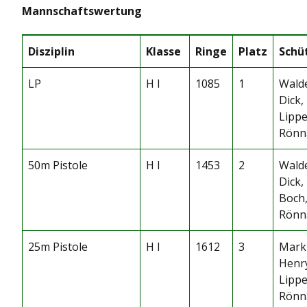
Mannschaftswertung
Disziplin
Klasse
Ringe
Platz
Schü
LP
H I
1085
1
Wald
Dick,
Lippe
Rönn
50m Pistole
H I
1453
2
Wald
Dick,
Boch,
Rönn
25m Pistole
H I
1612
3
Mark
Henr
Lippe
Rönn