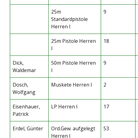
25m
9
Standardpistole
Herren I
25m Pistole Herren
18
I
Dick,
50m Pistole Herren
9
Waldemar
I
Dosch,
Muskete Herren I
2
Wolfgang
Eisenhauer,
LP Herren I
17
Patrick
Erdel, Günter
Ord.Gew. aufgelegt
53
Herren I