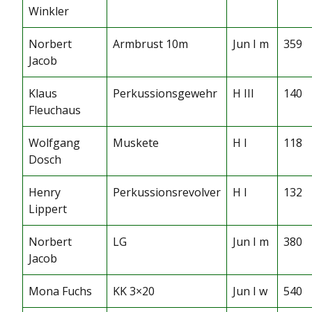
Winkler
Norbert
Armbrust 10m
Jun I m
359
Jacob
Klaus
Perkussionsgewehr
H III
140
Fleuchaus
Wolfgang
Muskete
H I
118
Dosch
Henry
Perkussionsrevolver
H I
132
Lippert
Norbert
LG
Jun I m
380
Jacob
Mona Fuchs
KK 3×20
Jun I w
540