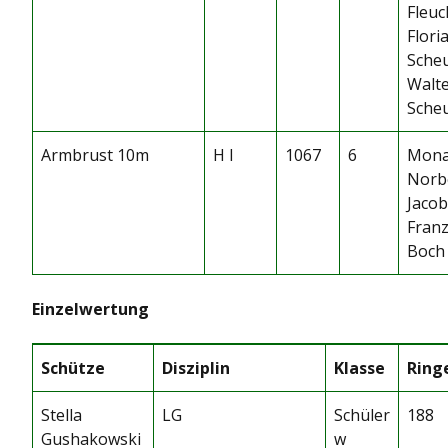
Fleuc
Flori
Sche
Walt
Sche
Armbrust 10m
H I
1067
6
Mona
Norb
Jacob
Franz
Boch
Einzelwertung
Schütze
Disziplin
Klasse
Ring
Stella
LG
Schüler
188
Gushakowski
w