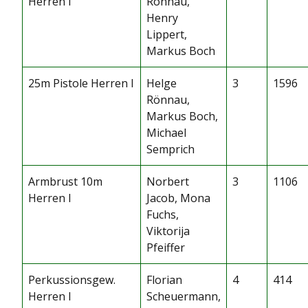
Herren I
Rönnau,
Henry
Lippert,
Markus Boch
25m Pistole Herren I
Helge
3
1596
Rönnau,
Markus Boch,
Michael
Semprich
Armbrust 10m
Norbert
3
1106
Herren I
Jacob, Mona
Fuchs,
Viktorija
Pfeiffer
Perkussionsgew.
Florian
4
414
Herren I
Scheuermann,