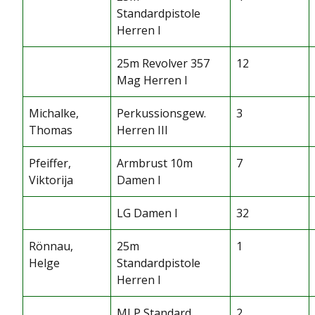
Standardpistole
Herren I
25m Revolver 357
12
Mag Herren I
Michalke,
Perkussionsgew.
3
Thomas
Herren III
Pfeiffer,
Armbrust 10m
7
Viktorija
Damen I
LG Damen I
32
Rönnau,
25m
1
Helge
Standardpistole
Herren I
MLP Standard
2