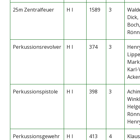
25m Zentralfeuer
H I
1589
3
Wald
Dick,
Boch,
Rönn
Perkussionsrevolver
H I
374
3
Henr
Lippe
Mark
Karl-
Acke
Perkussionspistole
H I
398
3
Achi
Winkl
Helg
Rönn
Henry
Perkussionsgewehr
H I
413
4
Klaus