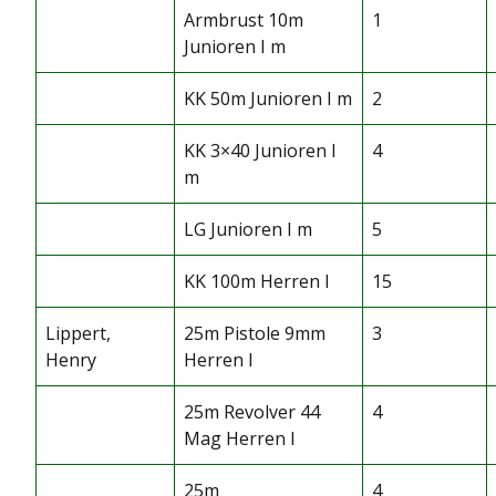
Armbrust 10m
1
Junioren I m
KK 50m Junioren I m
2
KK 3×40 Junioren I
4
m
LG Junioren I m
5
KK 100m Herren I
15
Lippert,
25m Pistole 9mm
3
Henry
Herren I
25m Revolver 44
4
Mag Herren I
25m
4