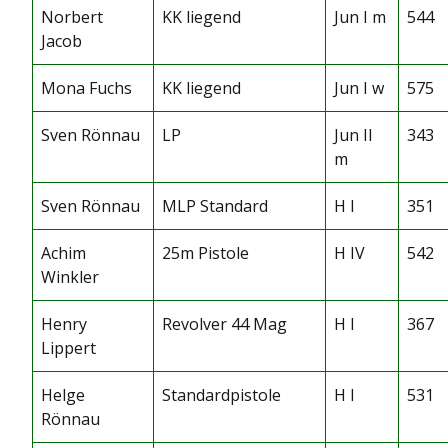
Norbert
KK liegend
Jun I m
544
Jacob
Mona Fuchs
KK liegend
Jun I w
575
Sven Rönnau
LP
Jun II
343
m
Sven Rönnau
MLP Standard
H I
351
Achim
25m Pistole
H IV
542
Winkler
Henry
Revolver 44 Mag
H I
367
Lippert
Helge
Standardpistole
H I
531
Rönnau